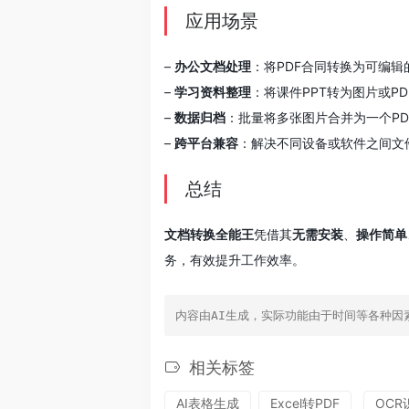
应用场景
–
办公文档处理
：将PDF合同转换为可编辑的
–
学习资料整理
：将课件PPT转为图片或P
–
数据归档
：批量将多张图片合并为一个PD
–
跨平台兼容
：解决不同设备或软件之间文
总结
文档转换全能王
凭借其
无需安装
、
操作简单
务，有效提升工作效率。
内容由AI生成，实际功能由于时间等各种因
相关标签
AI表格生成
Excel转PDF
OCR