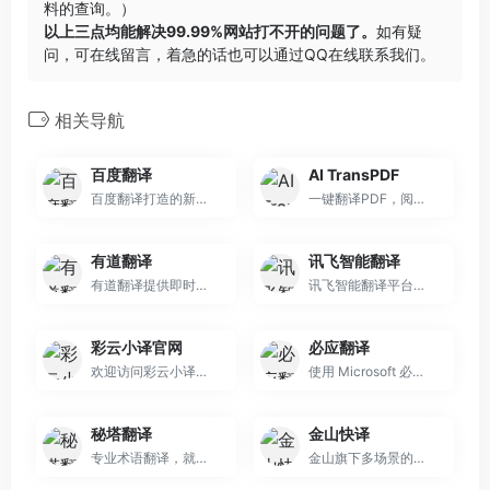
料的查询。）
以上三点均能解决99.99%网站打不开的问题了。
如有疑
问，可在线留言，着急的话也可以通过QQ在线联系我们。
相关导航
百度翻译
AI TransPDF
百度翻译打造的新一代AI大模型翻译平台，为用户提供翻译和阅读外文场景的一站式智能解决方案，支持中文、英文、日语、韩语、德语、法语等203种语言，包括文档翻译、AI翻译、英文润色、双语审校、语法分析等多种能力，是智能时代的翻译新质生产力。
一键翻译PDF，阅读无障碍
有道翻译
讯飞智能翻译
有道翻译提供即时免费的中文、英语、日语、韩语、法语、德语、俄语、西班牙语、葡萄牙语、越南语、印尼语、意大利语、荷兰语、泰语全文翻译、网页翻译、文档翻译、PDF翻译、DOC翻译、PPT翻译、人工翻译、同传等服务。
讯飞智能翻译平台是专业的在线文档翻译平台,提供PDF/Word/Excel/PPT文件翻译、图片识别翻译、在线翻译等服务,支持22种文档格式以及60多种语种和中文互译,译文结果高度还原原文样式排版。涵盖期刊论文、法律、金融、计算机、能源、体育、医疗等多个领域翻译，翻译更精准。
彩云小译官网
必应翻译
欢迎访问彩云小译官网！我们提供高效准确的在线翻译工具，包括文字翻译、文档翻译、网页翻译、术语库、浏览器插件和双语对照服务。借助先进的人工智能技术，彩云小译能够满足您的多语言沟通需求。
使用 Microsoft 必应进行搜索，并利用 AI 的强大功能查找信息、浏览网页、图像、视频、地图等。为永远充满好奇心的人提供的智能搜索引擎。
秘塔翻译
金山快译
专业术语翻译，就用秘塔
金山旗下多场景的翻译服务