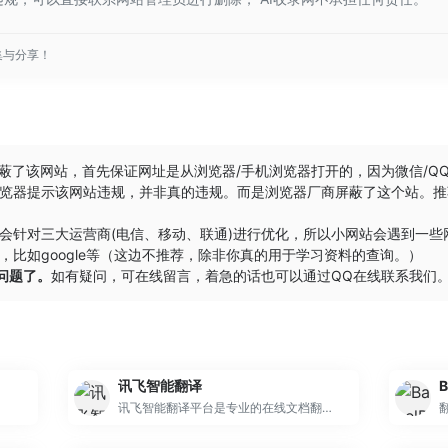
集与分享！
屏蔽了该网站，首先保证网址是从浏览器/手机浏览器打开的，因为微信/Q
览器提示该网站违规，并非真的违规。而是浏览器厂商屏蔽了这个站。推
会针对三大运营商(电信、移动、联通)进行优化，所以小网站会遇到一
比如google等（这边不推荐，除非你真的用于学习资料的查询。）
的问题了。
如有疑问，可在线留言，着急的话也可以通过QQ在线联系我们
讯飞智能翻译
B
讯飞智能翻译平台是专业的在线文档翻译平台,提供PDF/Word/Excel/PPT文件翻译、图片识别翻译、在线翻译等服务,支持22种文档格式以及60多种语种和中文互译,译文结果高度还原原文样式排版。涵盖期刊论文、法律、金融、计算机、能源、体育、医疗等多个领域翻译，翻译更精准。