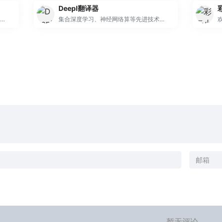
Deepl翻译器
百度翻译打造的新一代AI大模型翻译平台，为用户提供翻译和阅读外文场景的一站式智能解决方案，支持中文、英文、日语、韩语、德语、法语等203种语言，包括文档翻译、AI翻译、英文润色、双语审校、语法分析等多种能力，是智能时代的翻译新质生产力。
集合深度学习、神经网络算等先进技术的新一代AI翻译神器
暂无评论...