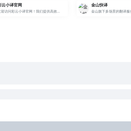
彩云小译官网
金山快译
欢迎访问彩云小译官网！我们提供高效准确的在线翻译工具，包括文字翻译、文档翻译、网页翻译、术语库、浏览器插件和双语对照服务。借助先进的人工智能技术，彩云小译能够满足您的多语言沟通需求。
金山旗下多场景的翻译服