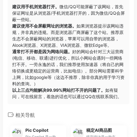
建议用手机浏览器打开。
微信/QQ可能屏蔽了该网站，首先
保证网址是从浏览器/手机浏览器打开的，因为微信/QQ会屏
蔽一些站。
建议使用不会屏蔽网址的浏览器。
如果浏览器提示该网站违
规，并非真的违规。而是浏览器厂商屏蔽了这个站。推荐原
生态不会屏蔽网站的浏览器，苹果可以用自带的浏览器，
Alook浏览器
、
X浏览器
、
VIA浏览器
、
微软Edge
等。
通常打不开都是因为网络问题。
好的网站会针对三大运营商
(电信、移动、联通)进行优化，所以小网站会遇到一些网络
打不开。一劳永逸的话，我们推荐使用加速器（将自己的网
络切换成更稳定的运营商，比如电信）。部分网站需要科学
上网，比如google等（这边不推荐，除非你真的用于学习资
料的查询。）
以上三点均能解决99.99%网站打不开的问题了。
如有疑
问，可在线留言，着急的话也可以通过QQ在线联系我们。
相关导航
Pic Copilot
稿定AI商品图
Pic Copilot 是一款由阿里巴巴团队基于大量数据训练而成的 AI 图像工具，致力于提升产品营销图片的点击率。它利用先进的人工智能技术，对图像进行优化处理
稿定设计是一款在线设计平台，它为用户提供了便捷高效的设计解决方案。重要性在于降低了设计门槛，让非专业设计师也能轻松创建出专业水平的设计作品。其主要优点包括操作简