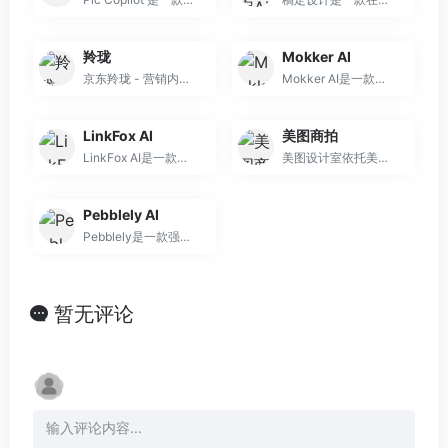
羚珑
Mokker AI
京东羚珑 - 营销内容创意平台：一键抠图、免费抠图、商品打腰带、改尺寸、商品主图设计、线上广告banner设计、店铺首页设计、活动页设计、页面设计、互动营销设计、小程序设计、动图视频设计、视频广告设计、商品主图视频设计、海报设计、公众号配图设计、二维码名片设计、DM传单设计、物流面贴设计、易拉宝设计
Mokker AI是一款专注于产品图像背景处理的人工智能工具。它与Soona合作，旨在为用户提供高质量、高效率的产品图像解决方案。其核心技术是利用人工智能去除产
LinkFox AI
美图商拍
LinkFox AI是一款专为跨境电商设计的AI电商设计工具。它的背景是为了满足跨境电商卖家在商品图制作、文案生成和运营策略优化方面的需求。该工具提供AI文案生
美图设计室依托美图秀秀AI图像处理技术，主要功能是根据用户提供的素材快速生成AI商品图等设计内容。其重要性在于极大提高了电商设计等领域的效率，减少了设计师的工作
Pebblely AI
Pebblely是一款强大的AI设计工具，主要用于产品摄影。它结合人工智能技术，为用户提供了集图像生成、编辑和设计于一体的解决方案。该产品主要优点在于操作便捷，
暂无评论