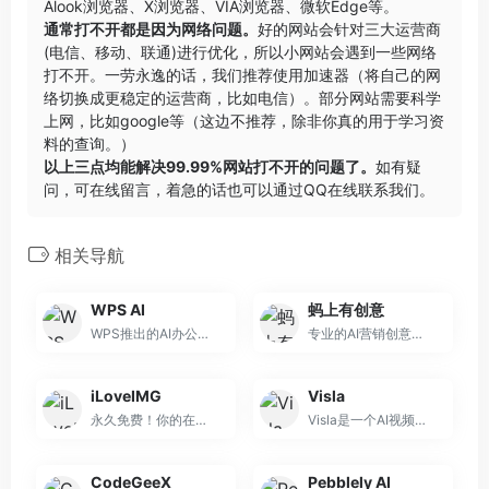
Alook浏览器
、
X浏览器
、
VIA浏览器
、
微软Edge
等。
通常打不开都是因为网络问题。
好的网站会针对三大运营商
(电信、移动、联通)进行优化，所以小网站会遇到一些网络
打不开。一劳永逸的话，我们推荐使用加速器（将自己的网
络切换成更稳定的运营商，比如电信）。部分网站需要科学
上网，比如google等（这边不推荐，除非你真的用于学习资
料的查询。）
以上三点均能解决99.99%网站打不开的问题了。
如有疑
问，可在线留言，着急的话也可以通过QQ在线联系我们。
相关导航
WPS AI
蚂上有创意
WPS推出的AI办公助手
专业的AI营销创意平台，AI帮你轻松搞定Banner设计、商品图优化、海报设计，素材图优化。更有AI创意诊断助手，基于大数据帮你分析高点击率营销素材的秘密，助力商家营销获得高回报。内置海量免费商用素材/模板，一站搞定设计。AIGC功能也超简单，自由对话模式，聊聊天就把创意图做好了！
iLoveIMG
Visla
永久免费！你的在线图片多功能编辑器！
Visla是一个AI视频生成制作工具，使用人工智能技术来帮助团队快速高效地制作高质量的视频。Visla有一个简单易用的视频制作器，一个基于转录的编辑工具，可以让你在任何地方、任何时候创建、管理和分享你的视频，无论是用于营销、销售还是团队沟通目的。
CodeGeeX
Pebblely AI