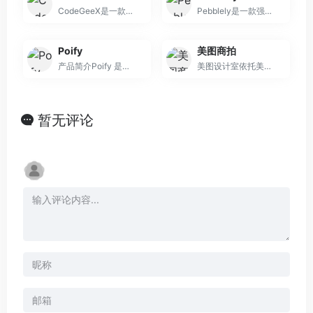
CodeGeeX是一款基于大模型的全能的智能编程助手。它可以实现代码的生成与补全、自动添加注释、代码翻译以及智能问答等功能，能够帮助开发者显著提高工作效率。Co
Pebblely是一款强大的AI设计工具，主要用于产品摄影。它结合人工智能技术，为用户提供了集图像生成、编辑和设计于一体的解决方案。该产品主要优点在于操作便捷，
Poify
美图商拍
产品简介Poify 是一个基于人...
美图设计室依托美图秀秀AI图像处理技术，主要功能是根据用户提供的素材快速生成AI商品图等设计内容。其重要性在于极大提高了电商设计等领域的效率，减少了设计师的工作
暂无评论