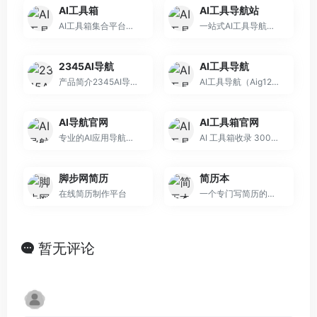
AI工具箱
AI工具导航站
AI工具箱集合平台赋能，引领产业升级新潮流。我们专注于AI绘画工具、AI写作工具、AI视频工具和AI音频工具等各大AI领域，精选常用的AI相关工具信息，包括AI
一站式AI工具导航平台！汇聚超1000+免费AI工具，涵盖AI写作、AI编程、AI绘画、AI论文、AI视频、AI生图、AI办公、AI学习、AI生成、agent等
2345AI导航
AI工具导航
产品简介2345AI导航（https:/...
AI工具导航（Aig123.com）是一个AI工具网址导航站，目前已收集国内外3000+热门AI工具网站，涵盖AI写作、AI绘画、AI聊天、AI视频、AI音乐、
AI导航官网
AI工具箱官网
专业的AI应用导航与资讯平台，精选全球顶级AI工具与应用，及时更新AI行业动态、深度研报和原创博客。涵盖AI对话、MCP工具、开发、创作、办公等领域优质工具，提
AI 工具箱收录 3000 + 全球优质免费 AI 工具，更覆盖学习、工作、生活、创作全场景！写作没灵感？设计缺思路？学习效率低？日常琐事费时间？这里集结 AI
脚步网简历
简历本
在线简历制作平台
一个专门写简历的网站
暂无评论