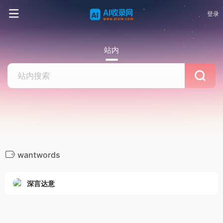
登录
站内
wantwords
深言达意