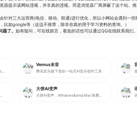
览器提示该网站违规，并非真的违规。而是浏览器厂商屏蔽了这个站。推
会针对三大运营商(电信、移动、联通)进行优化，所以小网站会遇到一
比如google等（这边不推荐，除非你真的用于学习资料的查询。）
的问题了。
如有疑问，可在线留言，着急的话也可以通过QQ在线联系我们
Vemus未音
音潮是国产全自研的 AI 写歌与作曲平台，基于国产自研音乐大模型打造，专注中文语义与情绪写歌体验。音潮支持一句话生成歌曲、图片写歌、专业人声与高音质编曲。零基础也能轻松创作，极速输出。适用于短视频创作、主题曲定制、情绪记录与灵感捕捉。App、Android、Web 全平台可用。
腾讯音乐旗下首款一站式AI音乐创作工具
大饼AI变声
)频，5分钟看懂。无论是网课、播客、会议录音、外语视频，都能一键完成AI转录、总结摘要、互动学习、视觉分析和内容二创。
大饼AI变声，WIndows&amp;Mac免费下载，有态度、有感情的AI变声器，IP音效、御姐萝莉，正太萌妹，千百种丰富音色免费试用，一键安装轻松上手，支持全平台游戏、直播、软件内使用