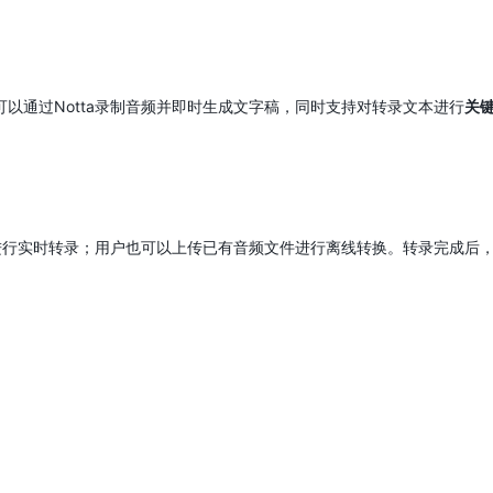
可以通过Notta录制音频并即时生成文字稿，同时支持对转录文本进行
关
自动进行实时转录；用户也可以上传已有音频文件进行离线转换。转录完成后
。