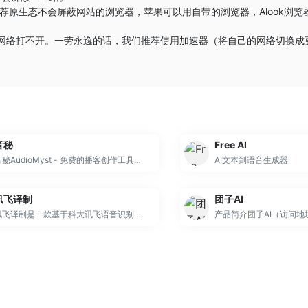
荐原生态不会屏蔽网站的浏览器，苹果可以用自带的浏览器，
Alook浏览
些网络打不开。一劳永逸的话，我们推荐使用加速器（将自己的网络切换成
。
音秘
Free AI
音秘AudioMyst - 免费的播客创作工具，多格式文本转超拟人对话音频，自动创作脚本，支持音色克隆和背景音乐添加。
AI文本到语音生成器
讯飞译制
团子AI
讯飞译制是一款基于科大讯飞语音识别技术的AI视频字幕制作软件,提供视频加字幕,自动添加字幕,视频翻译,字幕时间码匹配等功能的自动生成字幕软件,支持生成SRT/ASS/XML等格式,支持导出成品。
产品简介团子AI（访问地址：