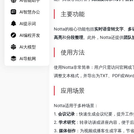
AI智能助手
AI智慧办公
主要功能
AI提示词
Notta的核心功能包括
实时语音转文字
、
多
AI编程开发
高亮
和
分段整理
。此外，Notta还提供
团队
AI大模型
使用方法
AI导航网
使用Notta非常简单：用户只需访问官网
调整文本格式，并导出为TXT、PDF或Wo
应用场景
Notta适用于多种场景：
1.
会议记录
：快速生成会议纪要，提升工作
2.
学术研究
：转录访谈或讲座内容，便于后
3.
媒体创作
：为视频或播客生成字幕，节