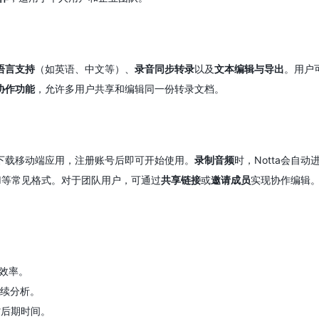
语言支持
（如英语、中文等）、
录音同步转录
以及
文本编辑与导出
。用户
协作功能
，允许多用户共享和编辑同一份转录文档。
或下载移动端应用，注册账号后即可开始使用。
录制音频
时，Notta会
rd等常见格式。对于团队用户，可通过
共享链接
或
邀请成员
实现协作编辑
效率。
续分析。
省后期时间。