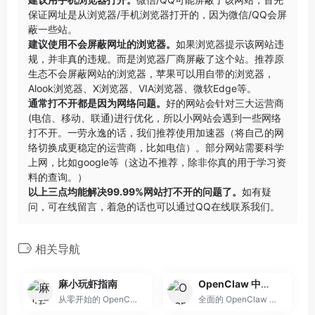
保证网址是从浏览器/手机浏览器打开的，因为微信/QQ会屏
蔽一些站。
建议使用不会屏蔽网址的浏览器。
如果浏览器提示该网站违
规，并非真的违规。而是浏览器厂商屏蔽了这个站。推荐原
生态不会屏蔽网站的浏览器，苹果可以用自带的浏览器，
Alook浏览器
、
X浏览器
、
VIA浏览器
、
微软Edge
等。
通常打不开都是因为网络问题。
好的网站会针对三大运营商
(电信、移动、联通)进行优化，所以小网站会遇到一些网络
打不开。一劳永逸的话，我们推荐使用加速器（将自己的网
络切换成更稳定的运营商，比如电信）。部分网站需要科学
上网，比如google等（这边不推荐，除非你真的用于学习资
料的查询。）
以上三点均能解决99.99%网站打不开的问题了。
如有疑
问，可在线留言，着急的话也可以通过QQ在线联系我们。
相关导航
麻小玩虾指南
OpenClaw 中文学习手册
从零开始的 OpenClaw 使用指南，适用于所有人群
全面的 OpenClaw 中文教程网站，帮助你从零开始掌握 OpenClaw AI 助手框架