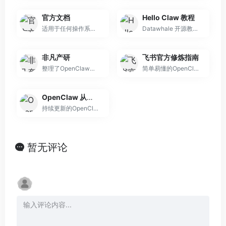
官方文档
Hello Claw 教程
适用于任何操作系统的 AI 智能体 Gateway 网关，支持 WhatsApp、Telegram、Discord、iMessage 等
Datawhale 开源教程，从零领养到构建 AI 助手
非凡产研
飞书官方修炼指南
整理了OpenClaw核心概念、适用场景、快速预览，助力从零开始完成OpenClaw首次部署和运行
简单易懂的OpenClaw云端部署教程，一分钟即可完成部署
OpenClaw 从入门到精通
持续更新的OpenClaw知识库文档，文档大部分都是基于实际体验测试来手动编写的
暂无评论