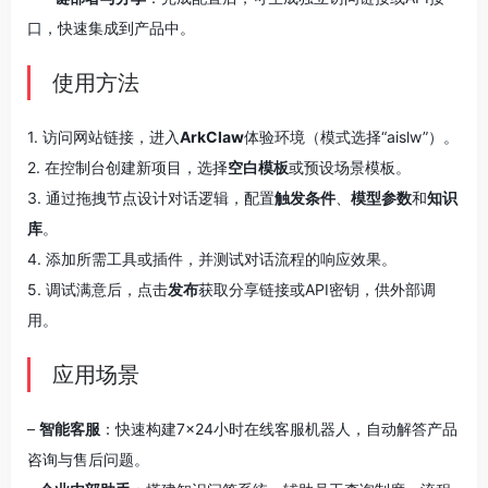
口，快速集成到产品中。
使用方法
1. 访问网站链接，进入
ArkClaw
体验环境（模式选择“aislw”）。
2. 在控制台创建新项目，选择
空白模板
或预设场景模板。
3. 通过拖拽节点设计对话逻辑，配置
触发条件
、
模型参数
和
知识
库
。
4. 添加所需工具或插件，并测试对话流程的响应效果。
5. 调试满意后，点击
发布
获取分享链接或API密钥，供外部调
用。
应用场景
–
智能客服
：快速构建7×24小时在线客服机器人，自动解答产品
咨询与售后问题。