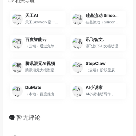
相关导航
天工AI
硅基流动 SiliconFlow
天工Skywork是一款具备超强DeepResearch能力的全新AI Office智能体，通过3个专家agent和1个通用agent，让AI深度研究，一键生成AI文档、AI PPT、AI表格，高效应对各类办公、学习场景；也支持网页html、图像、视频、有声书、绘本等多种形式的创意内容创作，激发无限
硅基流动（SiliconFlow）专注于提供高效能、低成本的多品类 AI 模型服务，助力开发者和企业聚焦产品创新。
百度智能云
讯飞智文.
（云端）通过免除镜像选择、服务器部署及API Key配置等繁琐环节，实现AI智能体的“即开即用”
讯飞旗下AI文档助理
腾讯混元AI视频
StepClaw
腾讯混元大模型是由腾讯研发的大语言模型，具备跨领域知识和自然语言理解能力，实现基于人机自然语言对话的方式，理解用户指令并执行任务，帮助用户实现人获取信息，知识和灵感。
（云端）阶跃星辰推出基于OpenClaw打造的云端AI助手
DuMate
AI小说家
（本地）百度推出的桌面级AI智能体，定位为”办公搭子”。
AI小说辅助写作，可写多章节、多人物、多视角长篇小说和短篇故事
暂无评论