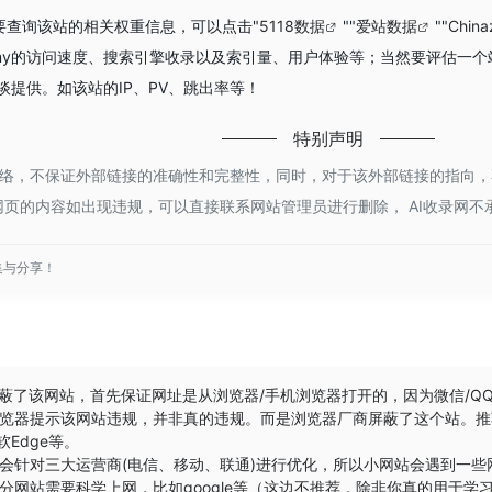
你需要查询该站的相关权重信息，可以点击"
5118数据
""
爱站数据
""
Chin
omy的访问速度、搜索引擎收录以及索引量、用户体验等；当然要评估一
洽谈提供。如该站的IP、PV、跳出率等！
特别声明
于网络，不保证外部链接的准确性和完整性，同时，对于该外部链接的指向，不由 
页的内容如出现违规，可以直接联系网站管理员进行删除， AI收录网不
集与分享！
屏蔽了该网站，首先保证网址是从浏览器/手机浏览器打开的，因为微信/Q
览器提示该网站违规，并非真的违规。而是浏览器厂商屏蔽了这个站。推
软Edge
等。
会针对三大运营商(电信、移动、联通)进行优化，所以小网站会遇到一
分网站需要科学上网，比如google等（这边不推荐，除非你真的用于学