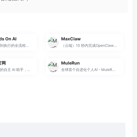
。
ds On AI
MaxClaw
具备从任务规划到执行的全流程自动化能力，可独立完成报告撰写、数据分析、跨平台操作等
（云端）10 秒内完成OpenClaw云端部署，无需配置服务器，零维护负担
 官网
MuleRun
开源、本地优先的自主 AI 助手，运行在你的电脑或服务器上
全球首个自进化个人AI - MuleRun（骡子快跑）