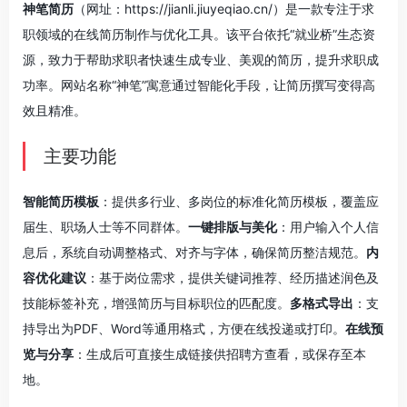
神笔简历
（网址：https://jianli.jiuyeqiao.cn/）是一款专注于求
职领域的在线简历制作与优化工具。该平台依托“就业桥”生态资
源，致力于帮助求职者快速生成专业、美观的简历，提升求职成
功率。网站名称“神笔”寓意通过智能化手段，让简历撰写变得高
效且精准。
主要功能
智能简历模板
：提供多行业、多岗位的标准化简历模板，覆盖应
届生、职场人士等不同群体。
一键排版与美化
：用户输入个人信
息后，系统自动调整格式、对齐与字体，确保简历整洁规范。
内
容优化建议
：基于岗位需求，提供关键词推荐、经历描述润色及
技能标签补充，增强简历与目标职位的匹配度。
多格式导出
：支
持导出为PDF、Word等通用格式，方便在线投递或打印。
在线预
览与分享
：生成后可直接生成链接供招聘方查看，或保存至本
地。