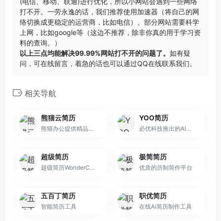
(电信、移动、联通)进行优化，所以小网站会遇到一些网络
打不开。一劳永逸的话，我们推荐使用加速器（将自己的网
络切换成更稳定的运营商，比如电信）。部分网站需要科学
上网，比如google等（这边不推荐，除非你真的用于学习资
料的查询。）
以上三点均能解决99.99%网站打不开的问题了。
如有疑
问，可在线留言，着急的话也可以通过QQ在线联系我们。
相关导航
熊猫云简历
YOO简历
熊猫办公提供精品简历模板下载，免费在线制作，时下流行精美的简历Word模板尽在熊猫办公，使用简单，直接替换文字图片即可
必优科技推出的AI简历生成工具
超级简历
极简简历
超级简历WonderCV提供各行业中英文简历模板免费下载和真人大牛简历范文参考,是HR推荐的智能简历制作工具.还有专业简历案例库和智能简历优化建议,以及大量简历
优质的历制简作平台
五百丁简历
职优简历
智能简历工具
在线Ai简历制作工具