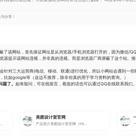
集与分享！
屏蔽了该网站，首先保证网址是从浏览器/手机浏览器打开的，因为微信/Q
览器提示该网站违规，并非真的违规。而是浏览器厂商屏蔽了这个站。推
会针对三大运营商(电信、移动、联通)进行优化，所以小网站会遇到一
比如google等（这边不推荐，除非你真的用于学习资料的查询。）
的问题了。
如有疑问，可在线留言，着急的话也可以通过QQ在线联系我们
美图设计室官网
帮你轻松搞定Banner设计、商品图优化、海报设计，素材图优化。更有AI创意诊断助手，基于大数据帮你分析高点击率营销素材的秘密，助力商家营销获得高回报。内置海量免费商用素材/模板，一站搞定设计。AIGC功能也超简单，自由对话模式，聊聊天就把创意图做好了！
产品简介美图设计室官网（htt...