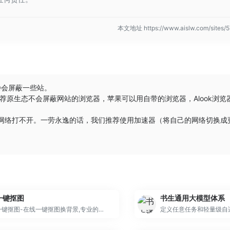
本文地址 https://www.aislw.com/site
Q会屏蔽一些站。
荐原生态不会屏蔽网站的浏览器，苹果可以用自带的浏览器，
Alook浏览
些网络打不开。一劳永逸的话，我们推荐使用加速器（将自己的网络切换成
。
一键抠图
书生通用大模型体系
一键抠图-在线一键抠图换背景,专业的快速抠图软件
定义任意任务和轻量级自