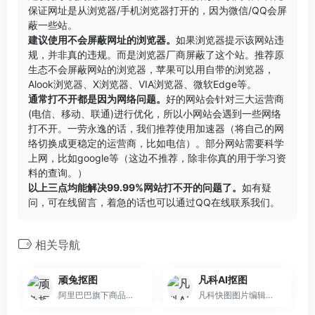
保证网址是从浏览器/手机浏览器打开的，因为微信/QQ会屏
蔽一些站。
建议使用不会屏蔽网址的浏览器。
如果浏览器提示该网站违
规，并非真的违规。而是浏览器厂商屏蔽了这个站。推荐原
生态不会屏蔽网站的浏览器，苹果可以用自带的浏览器，
Alook浏览器
、
X浏览器
、
VIA浏览器
、
微软Edge
等。
通常打不开都是因为网络问题。
好的网站会针对三大运营商
(电信、移动、联通)进行优化，所以小网站会遇到一些网络
打不开。一劳永逸的话，我们推荐使用加速器（将自己的网
络切换成更稳定的运营商，比如电信）。部分网站需要科学
上网，比如google等（这边不推荐，除非你真的用于学习资
料的查询。）
以上三点均能解决99.99%网站打不开的问题了。
如有疑
问，可在线留言，着急的话也可以通过QQ在线联系我们。
相关导航
顽兔抠图
凡科AI抠图
阿里巴巴旗下商品图抠图工具
凡科快图图片编辑器，免费在线图片编辑软件，免下载，丰富图片版权资源，海量图片制作模板，不用ps，1分钟作图，超简单3步操作，完成在线做图，支持在线抠图、压缩、分