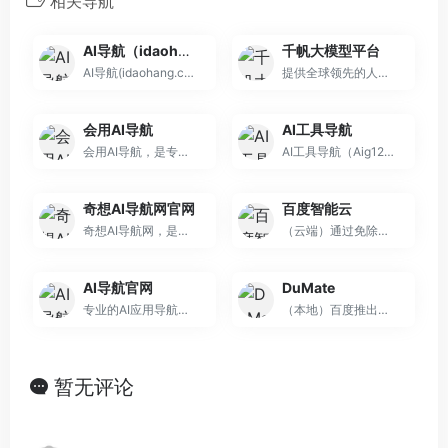
相关导航
AI导航（idaohang.cn）
千帆大模型平台
AI导航(idaohang.cn)是一个发现ai工具产品的导航网站。AI导航网提供国内外最新热门的ai工具资讯报道以及ai工具介绍，宗旨是：发现好AI工具！前沿
提供全球领先的人工智能、大数据和云计算服务。
会用AI导航
AI工具导航
会用AI导航，是专为追求高效创作与智能体验的用户精心打造的AI工具聚合平台。我们凭借专业的筛选机制，汇聚海量优质AI工具，涵盖AI绘画、AI写作等热门领域。在这
AI工具导航（Aig123.com）是一个AI工具网址导航站，目前已收集国内外3000+热门AI工具网站，涵盖AI写作、AI绘画、AI聊天、AI视频、AI音乐、
奇想AI导航网官网
百度智能云
奇想AI导航网，是你的AI世界“指南针”。作为专业的ai导航平台，它集多种功能于一身。在这里，你能迅速开启ai聊天，与智能伙伴畅聊想法；利用ai绘画、ai写作工
（云端）通过免除镜像选择、服务器部署及API Key配置等繁琐环节，实现AI智能体的“即开即用”
AI导航官网
DuMate
专业的AI应用导航与资讯平台，精选全球顶级AI工具与应用，及时更新AI行业动态、深度研报和原创博客。涵盖AI对话、MCP工具、开发、创作、办公等领域优质工具，提
（本地）百度推出的桌面级AI智能体，定位为”办公搭子”。
暂无评论