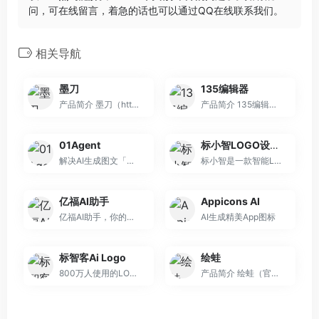
问，可在线留言，着急的话也可以通过QQ在线联系我们。
相关导航
墨刀
135编辑器
产品简介 墨刀（https://mo...
产品简介 135编辑器是一款...
01Agent
标小智LOGO设计神器
解决AI生成图文「不可编辑」痛点，生成后支持二次编辑修改。小红书/公众号/电商图文智能生成+一键排版+多平台发布，0基础轻松上手。
标小智是一款智能LOGO在线设计生成器。只需输入品牌名称就能免费在线生成公司logo设计，商标设计，以及配套企业VI助您打造个性品牌。&quot; itemprop=&quot;description
亿福AI助手
Appicons AI
亿福AI助手，你的工作生活好帮手
AI生成精美App图标
标智客Ai Logo
绘蛙
800万人使用的LOGO设计免费生成器!标智客使用AI技术为品牌在线生成logo设计,智能化生成公司logo设计,商标设计,标志设计及企业VI设计. 标智客可在1分钟生成个性化logo设计和品牌设计,源文件可下载!
产品简介 绘蛙（官网地址：...