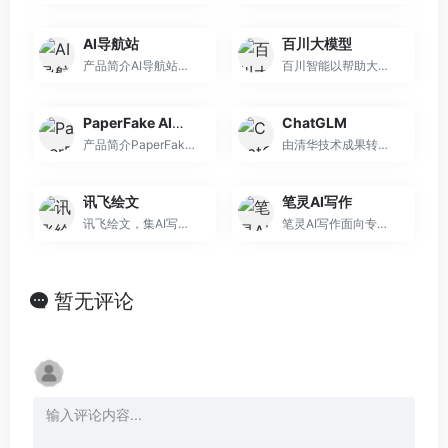
AI导航站
百川大模型
产品简介AI导航站（访问地址...
百川智能以帮助大众轻松、普惠地获取世界知识和专业服务为使命，致力于通过语言AI的突破，构建中国最优秀的大模型底座。百川大模型，融合了意图理解、信息检索以及强化学习技术，结合有监督微调与人类意图对齐，在知识问答、文本创作领域表现突出。
PaperFake AI写作指导平台
ChatGLM
产品简介PaperFake AI写作指...
由清华技术成果转化的公司智谱AI，开源GLM 系列模型的新成员。
讯飞绘文
笔灵AI写作
讯飞绘文，集AI写作，选题，配图，排版，润色，发布等功能为一体的智能创作平台。通用稿件30分钟生成，深度稿件效率翻番。应用于企业公众号，头条，新闻、等场景。释放创意，让内容创作更轻松！
笔灵AI写作面向专业写作领域的AI写作工具，笔灵AI写作助手包括，ai论文,ai开题报告,ai公文写作,ai商业计划书,文献综述ai生成,ai文献推荐,AI论文摘要，帮助用户在线快速生成。
暂无评论