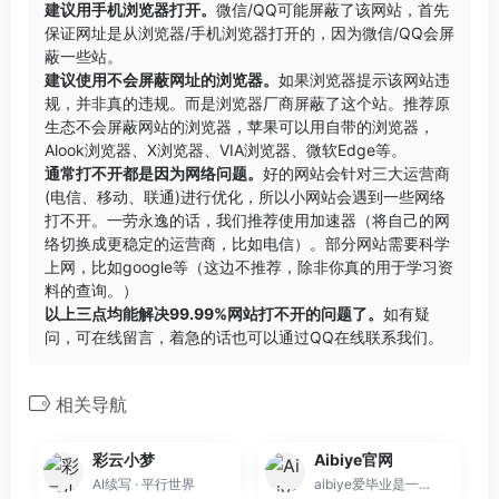
建议用手机浏览器打开。
微信/QQ可能屏蔽了该网站，首先
保证网址是从浏览器/手机浏览器打开的，因为微信/QQ会屏
蔽一些站。
建议使用不会屏蔽网址的浏览器。
如果浏览器提示该网站违
规，并非真的违规。而是浏览器厂商屏蔽了这个站。推荐原
生态不会屏蔽网站的浏览器，苹果可以用自带的浏览器，
Alook浏览器
、
X浏览器
、
VIA浏览器
、
微软Edge
等。
通常打不开都是因为网络问题。
好的网站会针对三大运营商
(电信、移动、联通)进行优化，所以小网站会遇到一些网络
打不开。一劳永逸的话，我们推荐使用加速器（将自己的网
络切换成更稳定的运营商，比如电信）。部分网站需要科学
上网，比如google等（这边不推荐，除非你真的用于学习资
料的查询。）
以上三点均能解决99.99%网站打不开的问题了。
如有疑
问，可在线留言，着急的话也可以通过QQ在线联系我们。
相关导航
彩云小梦
Aibiye官网
AI续写 · 平行世界
aibiye爱毕业是一款基于ChatGPT等国外大模型最新版本端口，具备ai写论文、一键论文写作、AI论文写作、开题选题等功能，也能为公文写作、文章写作等提供灵感。aibiye产出内容旨在降本增效、根据用户的需要提供一个指导性、参考性的论文基础框架。