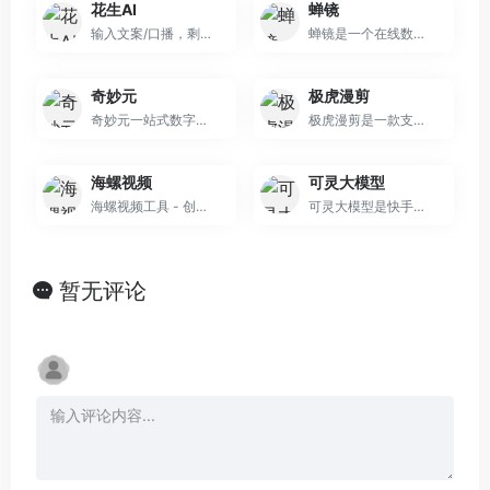
花生AI
蝉镜
输入文案/口播，剩下的交给花生。自动找素材、剪素材，还能做视频播客，超好用的AI剪辑工具解放每一个创作者。
蝉镜是一个在线数字人视频创作平台，它利用AI简化视频创作的过程，提供AI数字人播报、AI数字人短视频制作、AI数字人分身定制等服务，100+精品数字人形象库任您选择。
奇妙元
极虎漫剪
奇妙元一站式数字人视频制作和直播平台，打通从“AI写作”、“AI绘画”、“AI配音”到“数字人视频制作”内容创作全流程；已为等数百家行业客户提供数字形象定制服务，提供包括“一张照片驱动”，“2.5D真人克隆”，“3D定制及IP活化”等多种数字形象克隆方案；告别真人录制，使用一站式数字形象编辑器，轻松
极虎漫剪是一款支持小说转漫画视频的AI小说漫画推文工具，它能够将小说文本内容快速转换成高质量的漫画视频，极大地提高了推文视频制作的效率。这款工具不仅适用于专业的视频制作人员，也适合那些没有视频编辑经验的用户。通过极虎漫剪，用户可以轻松地将小说、文章甚至是简单的推文转化为吸引人的视频内容，从而在社交媒
海螺视频
可灵大模型
海螺视频工具 - 创新的AI视频生成器和提示词工具，可以将您的想法转化为精美的AI视频。只需一段文字，即可借助尖端的AI技术，在短时间内创作出引人入胜的视觉作品。现在就用海螺视频释放您的创造力吧。
可灵大模型是快手推出的一款基于人工智能的AI视频生成模型，它采用了与Sora相似的技术路线，并结合了快手的自研技术。这款模型的最大亮点在于其能够生成长达2分钟、30fps、1080p分辨率的视频，并支持多种宽高比。它的技术特点包括运动模拟、物理规律遵循、交互模拟等，这些都是通过先进的模型设计、隐空间
暂无评论