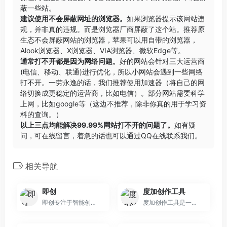
蔽一些站。
建议使用不会屏蔽网址的浏览器。
如果浏览器提示该网站违
规，并非真的违规。而是浏览器厂商屏蔽了这个站。推荐原
生态不会屏蔽网站的浏览器，苹果可以用自带的浏览器，
Alook浏览器
、
X浏览器
、
VIA浏览器
、
微软Edge
等。
通常打不开都是因为网络问题。
好的网站会针对三大运营商
(电信、移动、联通)进行优化，所以小网站会遇到一些网络
打不开。一劳永逸的话，我们推荐使用加速器（将自己的网
络切换成更稳定的运营商，比如电信）。部分网站需要科学
上网，比如google等（这边不推荐，除非你真的用于学习资
料的查询。）
以上三点均能解决99.99%网站打不开的问题了。
如有疑
问，可在线留言，着急的话也可以通过QQ在线联系我们。
相关导航
即创
度加创作工具
即创专注于智能创意生产与管理分析，同时兼容开放生态，提供视频创作、图文生成、直播工具等多种场景服务，帮助客户解锁创意生产力、携手服务商激发创新，撬动多元供给，助力商业化经营。
度加创作工具是一个百度出品的、人人可用的AIGC创作平台。度加致力于通过AI能力降低内容生成门槛，提升创作效率，一站式聚合百度AIGC能力，引领跨时代的内容生产方式。度加的主要功能包括AI成片（图文成片/文字成片）、AI数字人等。自2022年3月百家号开放内测以来，一年时间共计超过45万+百度创作者