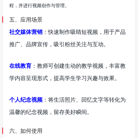
程，并进行视频创作与管理。
五、应用场景
社交媒体营销
：快速制作吸睛短视频，用于产品
推广、品牌宣传，吸引粉丝关注与互动。
在线教育
：教师可创建生动的教学视频，丰富教
学内容呈现形式，提高学生学习兴趣与效果。
个人纪念视频
：将生活照片、回忆文字等转化为
温馨的纪念视频，留存美好瞬间。
六、如何使用