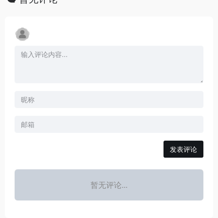
发表评论
暂无评论...