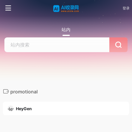
登录
站内
promotional
HeyGen